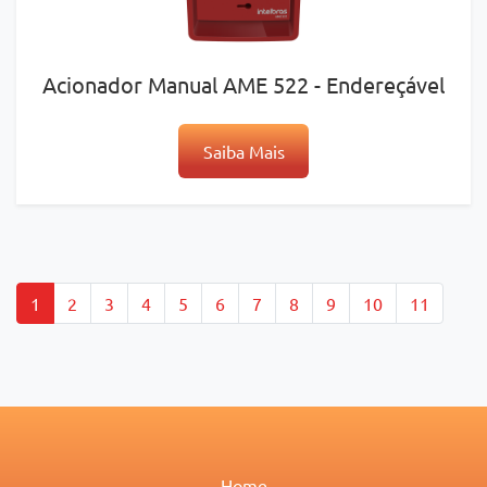
Acionador Manual AME 522 - Endereçável
Saiba Mais
1
2
3
4
5
6
7
8
9
10
11
Home