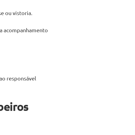
 ou vistoria.
ara acompanhamento
 ao responsável
beiros