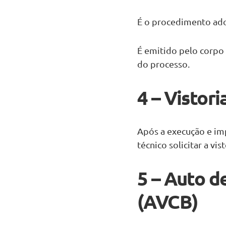
É o procedimento adot
É emitido pelo corp
do processo.
4 – Vistor
Após a execução e imp
técnico solicitar a v
5 – Auto d
(AVCB)