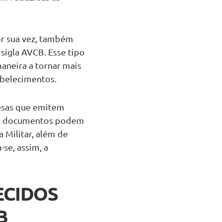
or sua vez, também
sigla AVCB. Esse tipo
neira a tornar mais
abelecimentos.
esas que emitem
bos documentos podem
 Militar, além de
se, assim, a
ECIDOS
B