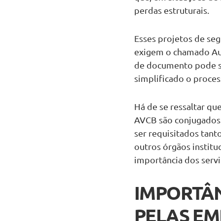
perdas estruturais.
Esses projetos de se
exigem o chamado Aut
de documento pode se
simplificado o proce
Há de se ressaltar q
AVCB são conjugados
ser requisitados tant
outros órgãos institu
importância dos serv
IMPORTÂN
PELAS EM